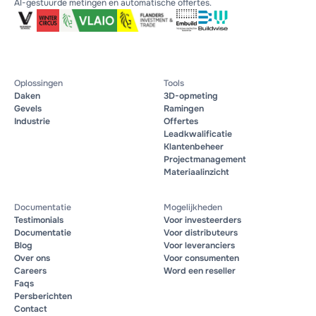
AI-gestuurde metingen en automatische offertes.
Oplossingen
Tools
Daken
3D-opmeting
Gevels
Ramingen
Industrie
Offertes
Leadkwalificatie
Klantenbeheer
Projectmanagement
Materiaalinzicht
Documentatie
Mogelijkheden
Testimonials
Voor investeerders
Documentatie
Voor distributeurs
Blog
Voor leveranciers
Over ons
Voor consumenten
Careers
Word een reseller
Faqs
Persberichten
Contact